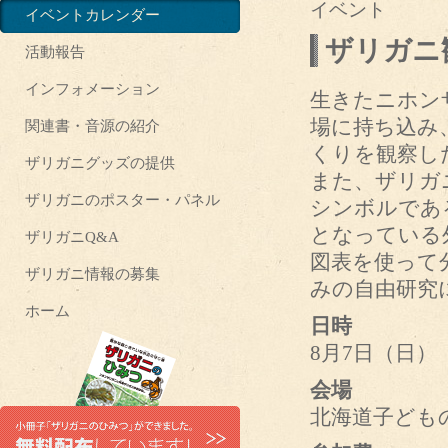
イベント
イベントカレンダー
ザリガニ観
活動報告
インフォメーション
生きたニホン
場に持ち込み
関連書・音源の紹介
くりを観察し
ザリガニグッズの提供
また、ザリガ
ザリガニのポスター・パネル
シンボルであ
となっている
ザリガニQ&A
図表を使って
ザリガニ情報の募集
みの自由研究
ホーム
日時
8月7日（日） 
会場
北海道子ども