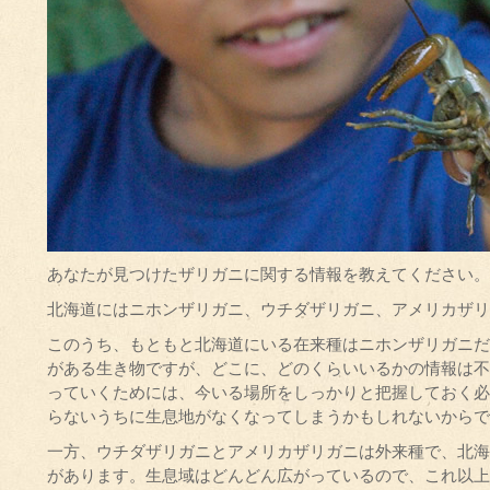
あなたが見つけたザリガニに関する情報を教えてください。
北海道にはニホンザリガニ、ウチダザリガニ、アメリカザリ
このうち、もともと北海道にいる在来種はニホンザリガニだ
がある生き物ですが、どこに、どのくらいいるかの情報は不
っていくためには、今いる場所をしっかりと把握しておく必
らないうちに生息地がなくなってしまうかもしれないからで
一方、ウチダザリガニとアメリカザリガニは外来種で、北海
があります。生息域はどんどん広がっているので、これ以上