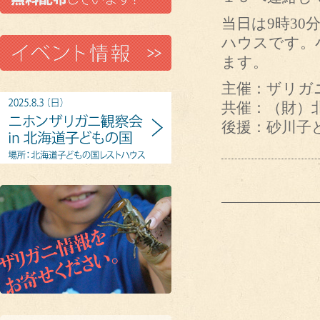
当日は9時3
ハウスです。
ます。
主催：ザリガ
共催：（財）
後援：砂川子