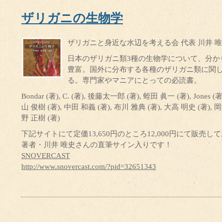
ザリガニの生物学
ザリガニと身近な水辺を考える会 代表 川井 唯史 
日本のザリガニ類3種の生物学について、分か
豊富。国外に分布する各種のザリガニ類に関
る。専門家やマニアにとっての必読書。
Bondar (著), C. (著), 後藤太一郎 (著), 蛭田 眞一 (著), Jones (著), J.
山 俊樹 (著), 中田 和義 (著), 布川 雅典 (著), 大高 明史 (著), 岡
野 正樹 (著)
下記サイトにて定価13,650円のところ12,000円にて販売
著者・川井 唯史さんの直筆サイン入りです！
SNOVERCAST
http://www.snovercast.com/?pid=32651343