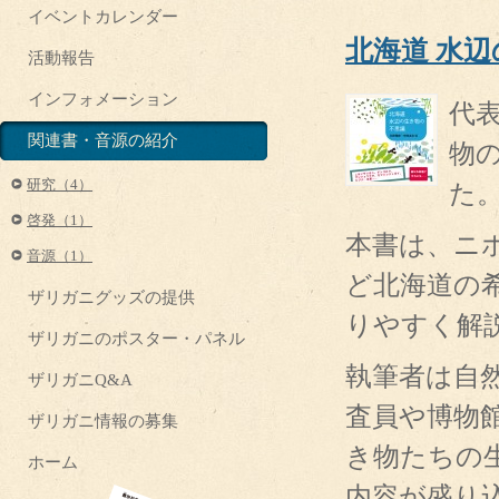
イベントカレンダー
北海道 水
活動報告
インフォメーション
代
関連書・音源の紹介
物
研究（4）
た
啓発（1）
本書は、ニ
音源（1）
ど北海道の
ザリガニグッズの提供
りやすく解
ザリガニのポスター・パネル
執筆者は自
ザリガニQ&A
査員や博物
ザリガニ情報の募集
き物たちの
ホーム
内容が盛り