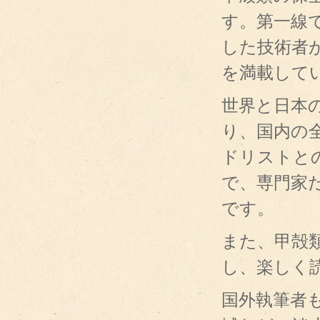
す。第一線
した技術者
を満載して
世界と日本
り、国内の
ドリストと
で、専門家
です。
また、甲殻
し、楽しく
国外執筆者