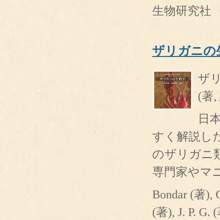
生物研究社 4
ザリガニの
ザリ
(著,
日
すく解説し
のザリガニ
専門家やマ
Bondar (著)
(著), J. P. 