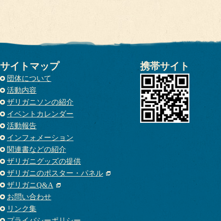
サイトマップ
携帯サイト
団体について
活動内容
ザリガニソンの紹介
イベントカレンダー
活動報告
インフォメーション
関連書などの紹介
ザリガニグッズの提供
ザリガニのポスター・パネル
ザリガニQ&A
お問い合わせ
リンク集
プライバシーポリシー