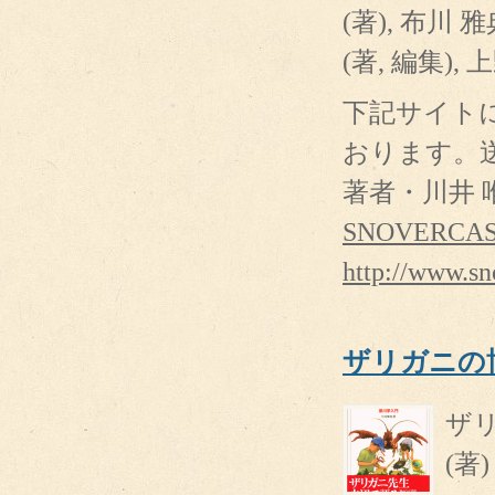
(著), 布川 雅
(著, 編集), 
下記サイトにて
おります。
著者・川井
SNOVERCA
http://www.s
ザリガニの
ザリ
(著)