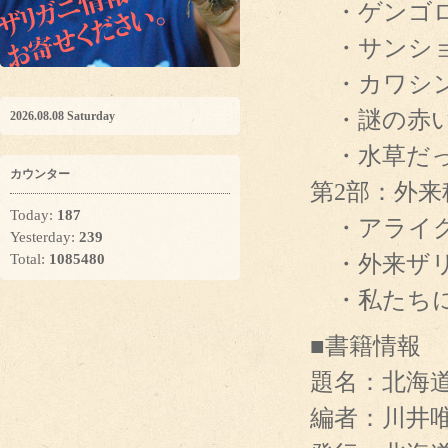
・ゲンゴロ
・サンショ
・カワシン
・謎の赤い
2026.08.08 Saturday
・水草だっ
カウンター
第2部：外
Today:
187
・アライグ
Yesterday:
239
・外来ザリ
Total:
1085480
・私たちに
■書籍情報
題名：北海
編者：川井