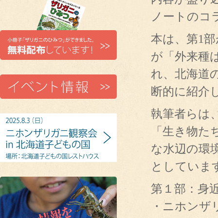
ノートのコ
本は、第1
が「外来種
れ、北海道
断的に紹介
執筆者らは
「生き物た
な水辺の環
としていま
第１部：身
・ニホンザ