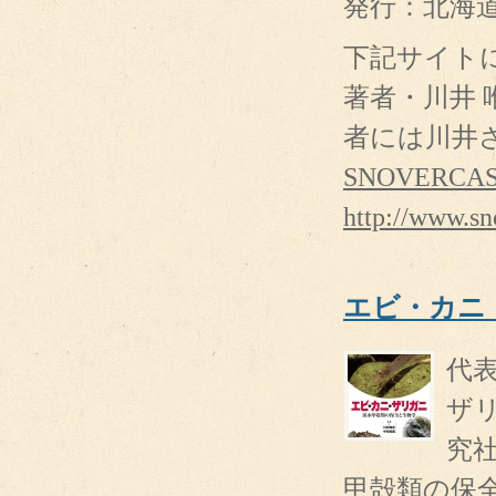
発行：北海道新
下記サイト
著者・川井
者には川井
SNOVERCA
http://www.s
エビ・カニ
代
ザ
究
甲殻類の保