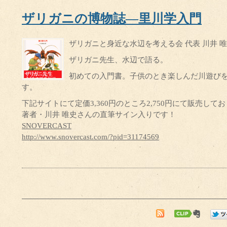
ザリガニの博物誌―里川学入門
ザリガニと身近な水辺を考える会 代表 川井 唯史
ザリガニ先生、水辺で語る。
初めての入門書。子供のとき楽しんだ川遊び
す。
下記サイトにて定価3,360円のところ2,750円にて販売し
著者・川井 唯史さんの直筆サイン入りです！
SNOVERCAST
http://www.snovercast.com/?pid=31174569