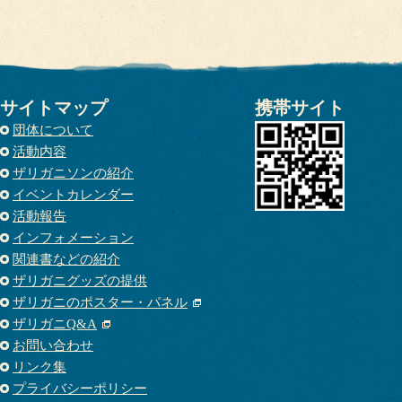
サイトマップ
携帯サイト
団体について
活動内容
ザリガニソンの紹介
イベントカレンダー
活動報告
インフォメーション
関連書などの紹介
ザリガニグッズの提供
ザリガニのポスター・パネル
ザリガニQ&A
お問い合わせ
リンク集
プライバシーポリシー