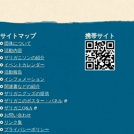
サイトマップ
携帯サイト
団体について
活動内容
ザリガニソンの紹介
イベントカレンダー
活動報告
インフォメーション
関連書などの紹介
ザリガニグッズの提供
ザリガニのポスター・パネル
ザリガニQ&A
お問い合わせ
リンク集
プライバシーポリシー