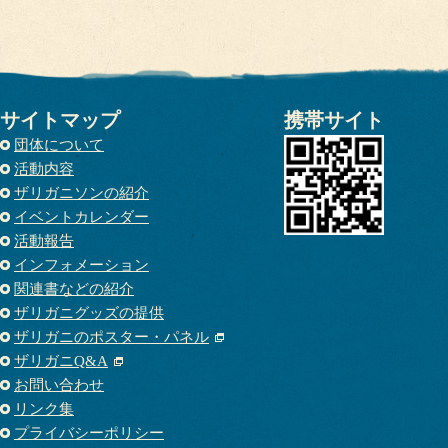
サイトマップ
携帯サイト
団体について
活動内容
ザリガニソンの紹介
イベントカレンダー
活動報告
インフォメーション
関連書などの紹介
ザリガニグッズの提供
ザリガニのポスター・パネル
ザリガニQ&A
お問い合わせ
リンク集
プライバシーポリシー