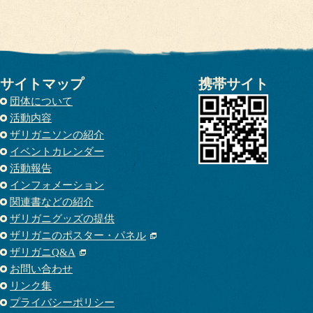
サイトマップ
携帯サイト
団体について
活動内容
ザリガニソンの紹介
イベントカレンダー
活動報告
インフォメーション
関連書などの紹介
ザリガニグッズの提供
ザリガニのポスター・パネル
ザリガニQ&A
お問い合わせ
リンク集
プライバシーポリシー