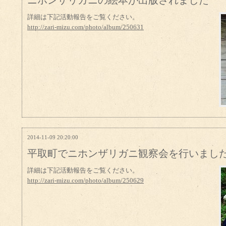
ニホンザリガニの絵本が出版されました
詳細は下記活動報告をご覧ください。
http://zari-mizu.com/photo/album/250631
2014-11-09 20:20:00
平取町でニホンザリガニ観察会を行いまし
詳細は下記活動報告をご覧ください。
http://zari-mizu.com/photo/album/250629