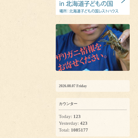
2026.08.07 Friday
カウンター
Today:
123
Yesterday:
423
Total:
1085177