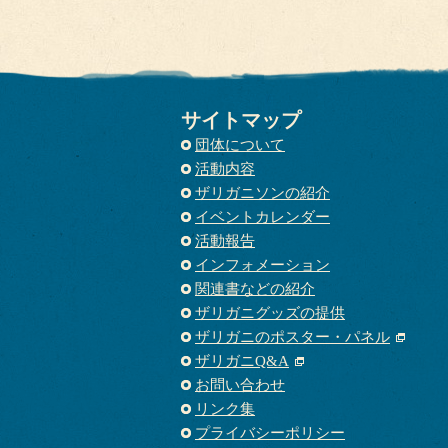
サイトマップ
団体について
活動内容
ザリガニソンの紹介
イベントカレンダー
活動報告
インフォメーション
関連書などの紹介
ザリガニグッズの提供
ザリガニのポスター・パネル
ザリガニQ&A
お問い合わせ
リンク集
プライバシーポリシー