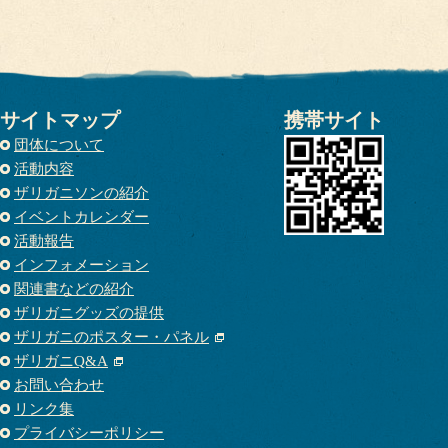
サイトマップ
携帯サイト
団体について
活動内容
ザリガニソンの紹介
イベントカレンダー
活動報告
インフォメーション
関連書などの紹介
ザリガニグッズの提供
ザリガニのポスター・パネル
ザリガニQ&A
お問い合わせ
リンク集
プライバシーポリシー