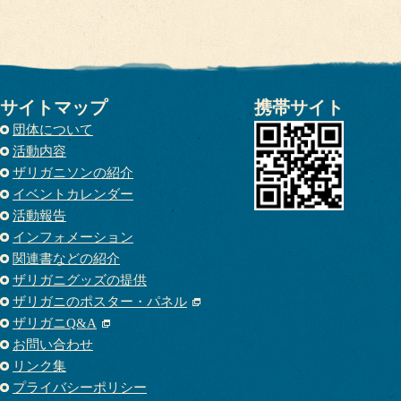
サイトマップ
携帯サイト
団体について
活動内容
ザリガニソンの紹介
イベントカレンダー
活動報告
インフォメーション
関連書などの紹介
ザリガニグッズの提供
ザリガニのポスター・パネル
ザリガニQ&A
お問い合わせ
リンク集
プライバシーポリシー