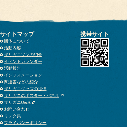
サイトマップ
携帯サイト
団体について
活動内容
ザリガニソンの紹介
イベントカレンダー
活動報告
インフォメーション
関連書などの紹介
ザリガニグッズの提供
ザリガニのポスター・パネル
ザリガニQ&A
お問い合わせ
リンク集
プライバシーポリシー