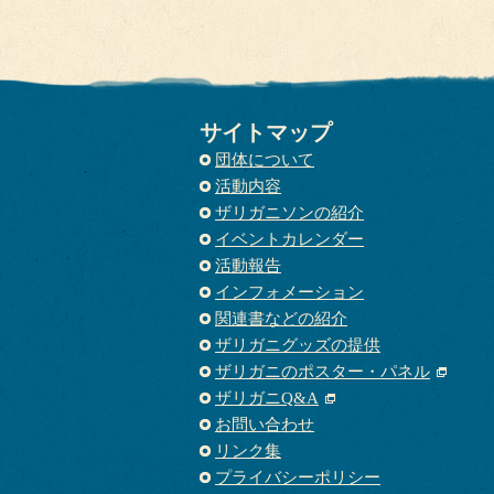
サイトマップ
団体について
活動内容
ザリガニソンの紹介
イベントカレンダー
活動報告
インフォメーション
関連書などの紹介
ザリガニグッズの提供
ザリガニのポスター・パネル
ザリガニQ&A
お問い合わせ
リンク集
プライバシーポリシー