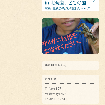
2026.08.07 Friday
カウンター
Today:
177
Yesterday:
423
Total:
1085231