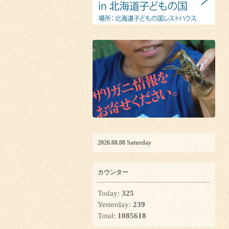
2026.08.08 Saturday
カウンター
Today:
325
Yesterday:
239
Total:
1085618