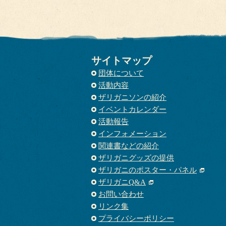
サイトマップ
団体について
活動内容
ザリガニソンの紹介
イベントカレンダー
活動報告
インフォメーション
関連書などの紹介
ザリガニグッズの提供
ザリガニのポスター・パネル
ザリガニQ&A
お問い合わせ
リンク集
プライバシーポリシー