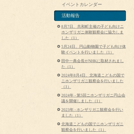
イベントカレンダー
活動報告
8月7日、共和町主催の子ども向けニ
ホンザリガニ体験観察会に協力しま
した（1）
5月24日、円山動物園で子ども向け体
験イベントを行いました（1）
田中一典会長がNHKに取材されまし
た（1）
2024年8月4日、北海道こどもの国で
ニホンザリガニ観察会を行いました
（1）
2024年 - 第5回ニホンザリガニ円山会
議を開催しました（1）
2023年 - ホンザリガニ観察会を行い
ました（1）
北海道こどもの国でニホンザリガニ
観察会を行いました（1）