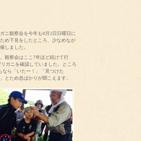
ガニ観察会を今年も8月2日日曜日に
ため下見をしたところ、少なめなが
催しました。
。観察会はここ7年ほど続けて行
ンザリガニを確認していました。ところ
もなら「いたー！」「見つけた
」とため息ばかりが聞こえます。