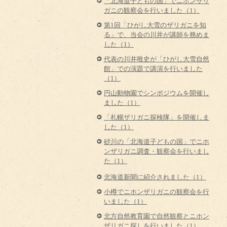
「北海道子どもの国」でニホンザリ
ガニの観察会を行いました（1）
第1回「ひがし大雪のザリガニを知
る」で、当会の川井が講師を務めま
した（1）
代表の川井唯史が「ひがし大雪自然
館」での演題で講演を行いました
（1）
円山動物園でシンポジウムを開催し
ました（1）
「札幌ザリガニ探検隊」を開催しま
した（1）
砂川の「北海道子どもの国」でニホ
ンザリガニ調査・観察会を行いまし
た（1）
北海道新聞に紹介されました（1）
小樽でニホンザリガニの観察会を行
いました（1）
北方自然教育園で自然観察とニホン
ザリガニ探しを行いました（1）