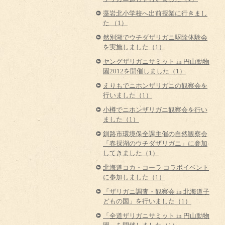
藻岩北小学校へ出前授業に行きまし
た （1）
然別湖でウチダザリガニ駆除体験会
を実施しました（1）
ヤングザリガニサミット in 円山動物
園2012を開催しました（1）
えりもでニホンザリガニの観察会を
行いました（1）
小樽でニホンザリガニ観察会を行い
ました（1）
釧路市環境保全課主催の自然観察会
「春採湖のウチダザリガニ」に参加
してきました（1）
北海道コカ・コーラ コラボイベント
に参加しました（1）
「ザリガニ調査・観察会 in 北海道子
どもの国」を行いました（1）
「全道ザリガニサミット in 円山動物