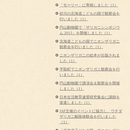
「モーリー」に寄稿しました（1）
砂川の北海道こどもの国で観察会を
行いました（1）
円山動物園で「ザリガニシンポジウ
ム 2015」を開催しました（1）
北海道こどもの国でニホンザリガニ
観察会を行いました（1）
ニホンザリガニの絵本が出版されま
した（1）
平取町でニホンザリガニ観察会を行
いました（1）
円山動物園で講演会＆観察会を開催
しました（1）
日本生活教育連盟研究集会に講師を
派遣しました（1）
JAF主催のイベントに協力し、ウチダ
ザリガニ駆除体験会を行いました
（1）