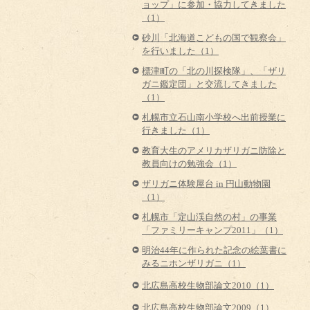
ョップ」に参加・協力してきました
（1）
砂川「北海道こどもの国で観察会」
を行いました（1）
標津町の「北の川探検隊」、「ザリ
ガニ鑑定団」と交流してきました
（1）
札幌市立石山南小学校へ出前授業に
行きました（1）
教育大生のアメリカザリガニ防除と
教員向けの勉強会（1）
ザリガニ体験屋台 in 円山動物園
（1）
札幌市「定山渓自然の村」の事業
「ファミリーキャンプ2011」（1）
明治44年に作られた記念の絵葉書に
みるニホンザリガニ（1）
北広島高校生物部論文2010（1）
北広島高校生物部論文2009（1）