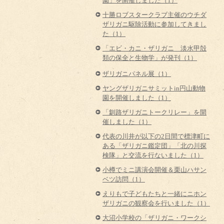
園」を開催しました（1）
十勝ロブスタークラブ主催のウチダ
ザリガニ駆除活動に参加してきまし
た（1）
「エビ・カニ・ザリガニ 淡水甲殻
類の保全と生物学」が発刊（1）
ザリガニパネル展（1）
ヤングザリガニサミットin円山動物
園を開催しました（1）
「釧路ザリガニトークリレー」を開
催しました（1）
代表の川井が以下の2日間で標津町に
ある「ザリガニ鑑定団」「北の川探
検隊」と交流を行ないました（1）
小樽でミニ講演会開催＆栗山ハサン
ベツ訪問（1）
えりもで子どもたちと一緒にニホン
ザリガニの観察会を行いました（1）
大沼小学校の「ザリガニ・ワークシ