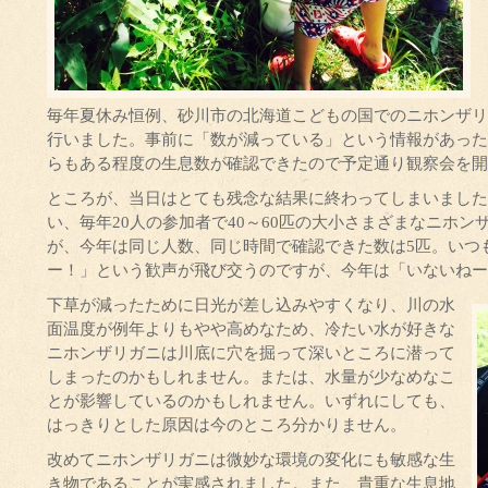
毎年夏休み恒例、砂川市の北海道こどもの国でのニホンザリ
行いました。事前に「数が減っている」という情報があった
らもある程度の生息数が確認できたので予定通り観察会を開
ところが、当日はとても残念な結果に終わってしまいました
い、毎年20人の参加者で40～60匹の大小さまざまなニホ
が、今年は同じ人数、同じ時間で確認できた数は5匹。いつ
ー！」という歓声が飛び交うのですが、今年は「いないねー
下草が減ったために日光が差し込みやすくなり、川の水
面温度が例年よりもやや高めなため、冷たい水が好きな
ニホンザリガニは川底に穴を掘って深いところに潜って
しまったのかもしれません。または、水量が少なめなこ
とが影響しているのかもしれません。いずれにしても、
はっきりとした原因は今のところ分かりません。
改めてニホンザリガニは微妙な環境の変化にも敏感な生
き物であることが実感されました。また、貴重な生息地