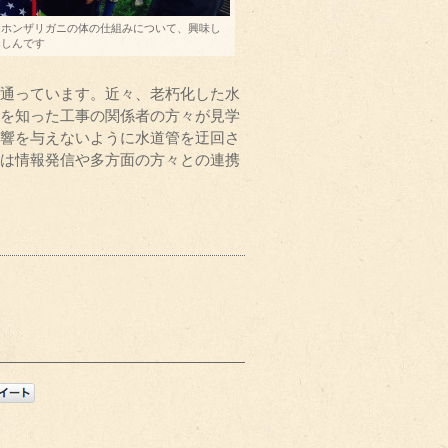
ニホンザリガニの体の仕組みについて、興味し
んしんです
通っています。近々、老朽化した水
を知った工事の関係者の方々が見学
響を与えないように水道管を迂回さ
は情報発信や多方面の方々との連携