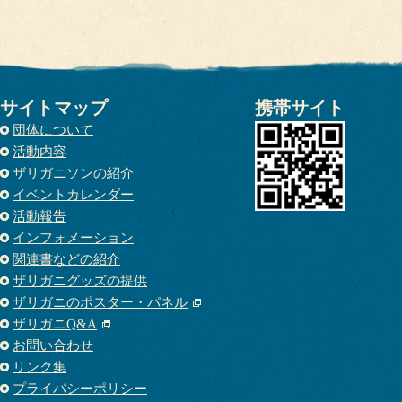
サイトマップ
携帯サイト
団体について
活動内容
ザリガニソンの紹介
イベントカレンダー
活動報告
インフォメーション
関連書などの紹介
ザリガニグッズの提供
ザリガニのポスター・パネル
ザリガニQ&A
お問い合わせ
リンク集
プライバシーポリシー