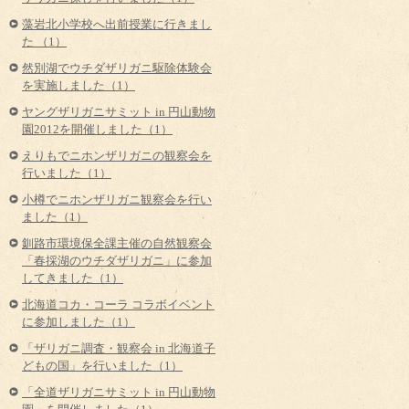
藻岩北小学校へ出前授業に行きまし
た （1）
然別湖でウチダザリガニ駆除体験会
を実施しました（1）
ヤングザリガニサミット in 円山動物
園2012を開催しました（1）
えりもでニホンザリガニの観察会を
行いました（1）
小樽でニホンザリガニ観察会を行い
ました（1）
釧路市環境保全課主催の自然観察会
「春採湖のウチダザリガニ」に参加
してきました（1）
北海道コカ・コーラ コラボイベント
に参加しました（1）
「ザリガニ調査・観察会 in 北海道子
どもの国」を行いました（1）
「全道ザリガニサミット in 円山動物