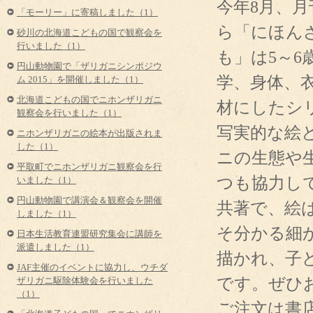
今年8月、
「モーリー」に寄稿しました（1）
ら「にほん
砂川の北海道こどもの国で観察会を
行いました（1）
も」は5～
円山動物園で「ザリガニシンポジウ
学、身体、
ム 2015」を開催しました（1）
北海道こどもの国でニホンザリガニ
材にしたシ
観察会を行いました（1）
写実的な絵
ニホンザリガニの絵本が出版されま
した（1）
ニの生態や
平取町でニホンザリガニ観察会を行
つも協力し
いました（1）
円山動物園で講演会＆観察会を開催
共著で、絵
しました（1）
そ分かる細
日本生活教育連盟研究集会に講師を
派遣しました（1）
描かれ、子
JAF主催のイベントに協力し、ウチダ
です。ぜひ
ザリガニ駆除体験会を行いました
（1）
ご注文は書