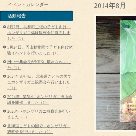
2014年8月
イベントカレンダー
活動報告
8月7日、共和町主催の子ども向けニ
ホンザリガニ体験観察会に協力しま
した（1）
5月24日、円山動物園で子ども向け体
験イベントを行いました（1）
田中一典会長がNHKに取材されまし
た（1）
2024年8月4日、北海道こどもの国で
ニホンザリガニ観察会を行いました
（1）
2024年 - 第5回ニホンザリガニ円山会
議を開催しました（1）
2023年 - ホンザリガニ観察会を行い
ました（1）
北海道こどもの国でニホンザリガニ
観察会を行いました（1）