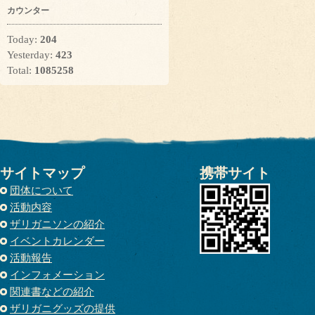
カウンター
Today:
204
Yesterday:
423
Total:
1085258
サイトマップ
携帯サイト
団体について
活動内容
ザリガニソンの紹介
イベントカレンダー
活動報告
インフォメーション
関連書などの紹介
ザリガニグッズの提供