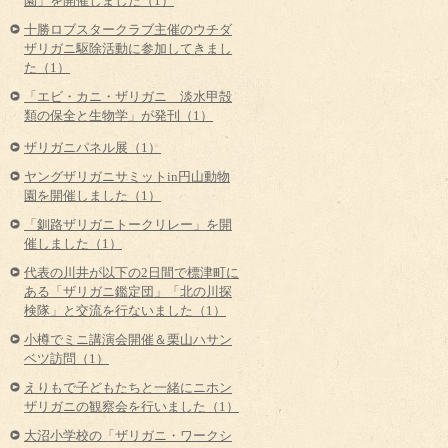
園」を開催しました（1）
十勝ロブスタークラブ主催のウチダ
ザリガニ駆除活動に参加してきまし
た（1）
「エビ・カニ・ザリガニ 淡水甲殻
類の保全と生物学」が発刊（1）
ザリガニパネル展（1）
ヤングザリガニサミットin円山動物
園を開催しました（1）
「釧路ザリガニトークリレー」を開
催しました（1）
代表の川井が以下の2日間で標津町に
ある「ザリガニ鑑定団」「北の川探
検隊」と交流を行ないました（1）
小樽でミニ講演会開催＆栗山ハサン
ベツ訪問（1）
えりもで子どもたちと一緒にニホン
ザリガニの観察会を行いました（1）
大沼小学校の「ザリガニ・ワークシ