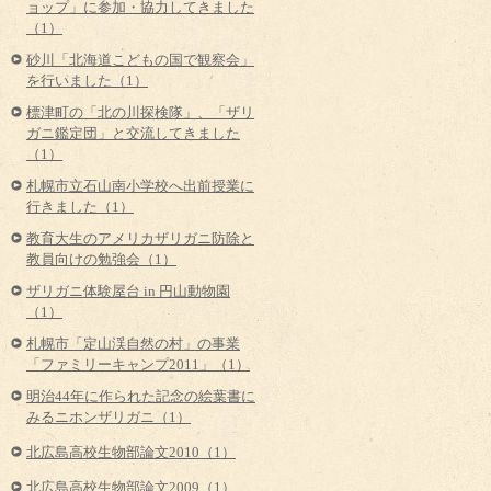
ョップ」に参加・協力してきました
（1）
砂川「北海道こどもの国で観察会」
を行いました（1）
標津町の「北の川探検隊」、「ザリ
ガニ鑑定団」と交流してきました
（1）
札幌市立石山南小学校へ出前授業に
行きました（1）
教育大生のアメリカザリガニ防除と
教員向けの勉強会（1）
ザリガニ体験屋台 in 円山動物園
（1）
札幌市「定山渓自然の村」の事業
「ファミリーキャンプ2011」（1）
明治44年に作られた記念の絵葉書に
みるニホンザリガニ（1）
北広島高校生物部論文2010（1）
北広島高校生物部論文2009（1）