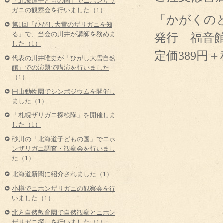
「北海道子どもの国」でニホンザリ
ガニの観察会を行いました（1）
「かがくのと
第1回「ひがし大雪のザリガニを知
発行 福音
る」で、当会の川井が講師を務めま
した（1）
定価389円＋
代表の川井唯史が「ひがし大雪自然
館」での演題で講演を行いました
（1）
円山動物園でシンポジウムを開催し
ました（1）
「札幌ザリガニ探検隊」を開催しま
した（1）
砂川の「北海道子どもの国」でニホ
ンザリガニ調査・観察会を行いまし
た（1）
北海道新聞に紹介されました（1）
小樽でニホンザリガニの観察会を行
いました（1）
北方自然教育園で自然観察とニホン
ザリガニ探しを行いました（1）