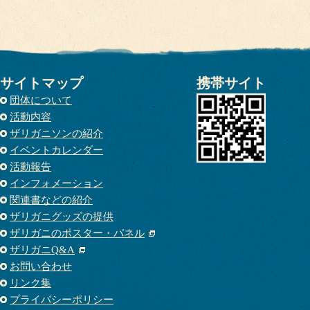
サイトマップ
携帯サイト
団体について
活動内容
ザリガニソンの紹介
イベントカレンダー
活動報告
インフォメーション
関連書などの紹介
ザリガニグッズの提供
ザリガニのポスター・パネル
ザリガニQ&A
お問い合わせ
リンク集
プライバシーポリシー