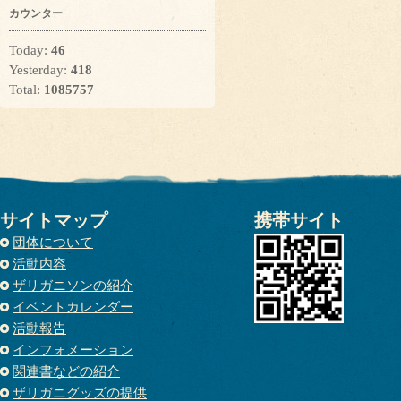
カウンター
Today:
46
Yesterday:
418
Total:
1085757
サイトマップ
携帯サイト
団体について
活動内容
ザリガニソンの紹介
イベントカレンダー
活動報告
インフォメーション
関連書などの紹介
ザリガニグッズの提供