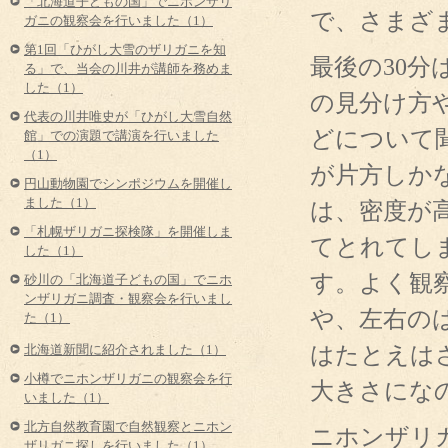
「北海道子どもの国」でニホンザリ
で、さまざ
ガニの観察会を行いました（1）
第1回「ひがし大雪のザリガニを知
最後の30
る」で、当会の川井が講師を務めま
した（1）
の見分け方
代表の川井唯史が「ひがし大雪自然
どについて
館」での演題で講演を行いました
（1）
が片方しか
円山動物園でシンポジウムを開催し
ました（1）
は、密度が
「札幌ザリガニ探検隊」を開催しま
てとれてし
した（1）
す。よく観
砂川の「北海道子どもの国」でニホ
ンザリガニ調査・観察会を行いまし
や、左右の
た（1）
はたとえは
北海道新聞に紹介されました（1）
小樽でニホンザリガニの観察会を行
大きさにな
いました（1）
北方自然教育園で自然観察とニホン
ニホンザリ
ザリガニ探しを行いました（1）