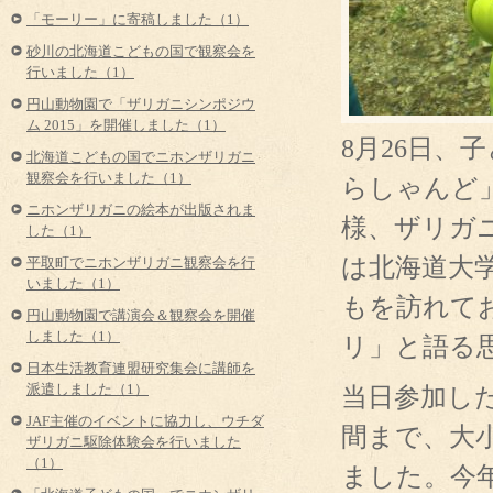
「モーリー」に寄稿しました（1）
砂川の北海道こどもの国で観察会を
行いました（1）
円山動物園で「ザリガニシンポジウ
ム 2015」を開催しました（1）
8月26日
北海道こどもの国でニホンザリガニ
観察会を行いました（1）
らしゃんど
ニホンザリガニの絵本が出版されま
様、ザリガ
した（1）
は北海道大
平取町でニホンザリガニ観察会を行
いました（1）
もを訪れて
円山動物園で講演会＆観察会を開催
しました（1）
リ」と語る
日本生活教育連盟研究集会に講師を
当日参加し
派遣しました（1）
JAF主催のイベントに協力し、ウチダ
間まで、大
ザリガニ駆除体験会を行いました
（1）
ました。今