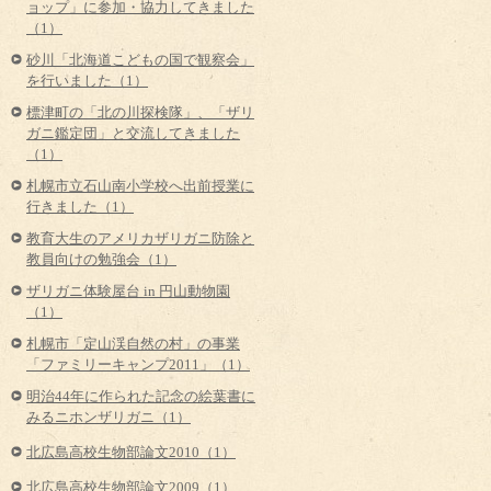
ョップ」に参加・協力してきました
（1）
砂川「北海道こどもの国で観察会」
を行いました（1）
標津町の「北の川探検隊」、「ザリ
ガニ鑑定団」と交流してきました
（1）
札幌市立石山南小学校へ出前授業に
行きました（1）
教育大生のアメリカザリガニ防除と
教員向けの勉強会（1）
ザリガニ体験屋台 in 円山動物園
（1）
札幌市「定山渓自然の村」の事業
「ファミリーキャンプ2011」（1）
明治44年に作られた記念の絵葉書に
みるニホンザリガニ（1）
北広島高校生物部論文2010（1）
北広島高校生物部論文2009（1）