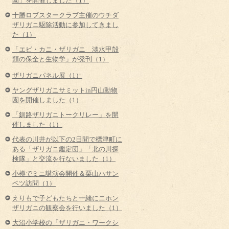
園」を開催しました（1）
十勝ロブスタークラブ主催のウチダ
ザリガニ駆除活動に参加してきまし
た（1）
「エビ・カニ・ザリガニ 淡水甲殻
類の保全と生物学」が発刊（1）
ザリガニパネル展（1）
ヤングザリガニサミットin円山動物
園を開催しました（1）
「釧路ザリガニトークリレー」を開
催しました（1）
代表の川井が以下の2日間で標津町に
ある「ザリガニ鑑定団」「北の川探
検隊」と交流を行ないました（1）
小樽でミニ講演会開催＆栗山ハサン
ベツ訪問（1）
えりもで子どもたちと一緒にニホン
ザリガニの観察会を行いました（1）
大沼小学校の「ザリガニ・ワークシ