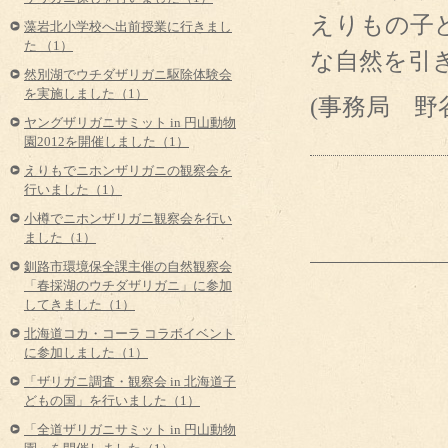
えりもの子
藻岩北小学校へ出前授業に行きまし
た （1）
な自然を引
然別湖でウチダザリガニ駆除体験会
を実施しました（1）
(事務局 野
ヤングザリガニサミット in 円山動物
園2012を開催しました（1）
えりもでニホンザリガニの観察会を
行いました（1）
小樽でニホンザリガニ観察会を行い
ました（1）
釧路市環境保全課主催の自然観察会
「春採湖のウチダザリガニ」に参加
してきました（1）
北海道コカ・コーラ コラボイベント
に参加しました（1）
「ザリガニ調査・観察会 in 北海道子
どもの国」を行いました（1）
「全道ザリガニサミット in 円山動物