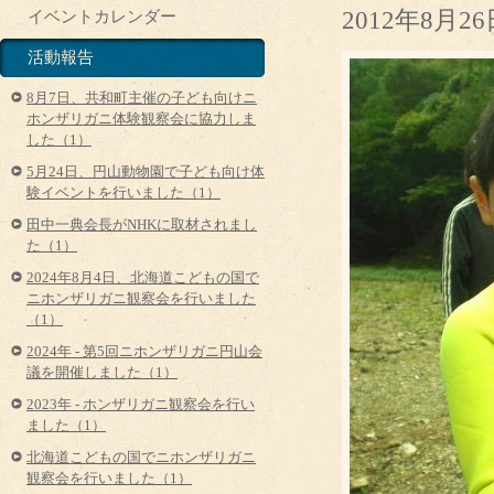
2012年8月26
イベントカレンダー
活動報告
8月7日、共和町主催の子ども向けニ
ホンザリガニ体験観察会に協力しま
した（1）
5月24日、円山動物園で子ども向け体
験イベントを行いました（1）
田中一典会長がNHKに取材されまし
た（1）
2024年8月4日、北海道こどもの国で
ニホンザリガニ観察会を行いました
（1）
2024年 - 第5回ニホンザリガニ円山会
議を開催しました（1）
2023年 - ホンザリガニ観察会を行い
ました（1）
北海道こどもの国でニホンザリガニ
観察会を行いました（1）