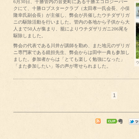
6月30日、十勝管内の音更町にある十勝エコロジーパー
クにて、十勝ロブスタークラブ（太田孝一氏会長、小俣
隆幸氏副会長）が主催し、弊会が共催したウチダザリガ
ニの駆除活動を行いました。管内の各地から子供から大
人まで50人が集まり、籠によりウチダザリガニ206尾を
駆除しました。
弊会の代表である川井が講師を勤め、また地元のザリガ
ニ専門家である鏡担先生、弊会からは田中一典も参加し
ました。参加者からは「とても楽しく勉強になった」
「また参加したい」等の声が寄せられました。
1