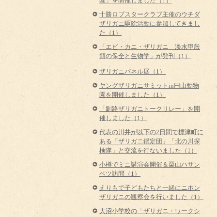
園」を開催しました（1）
十勝ロブスタークラブ主催のウチダ
ザリガニ駆除活動に参加してきまし
た（1）
「エビ・カニ・ザリガニ 淡水甲殻
類の保全と生物学」が発刊（1）
ザリガニパネル展（1）
ヤングザリガニサミットin円山動物
園を開催しました（1）
「釧路ザリガニトークリレー」を開
催しました（1）
代表の川井が以下の2日間で標津町に
ある「ザリガニ鑑定団」「北の川探
検隊」と交流を行ないました（1）
小樽でミニ講演会開催＆栗山ハサン
ベツ訪問（1）
えりもで子どもたちと一緒にニホン
ザリガニの観察会を行いました（1）
大沼小学校の「ザリガニ・ワークシ