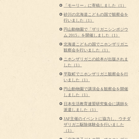
「モーリー」に寄稿しました（1）
砂川の北海道こどもの国で観察会を
行いました（1）
円山動物園で「ザリガニシンポジウ
ム 2015」を開催しました（1）
北海道こどもの国でニホンザリガニ
観察会を行いました（1）
ニホンザリガニの絵本が出版されま
した（1）
平取町でニホンザリガニ観察会を行
いました（1）
円山動物園で講演会＆観察会を開催
しました（1）
日本生活教育連盟研究集会に講師を
派遣しました（1）
JAF主催のイベントに協力し、ウチダ
ザリガニ駆除体験会を行いました
（1）