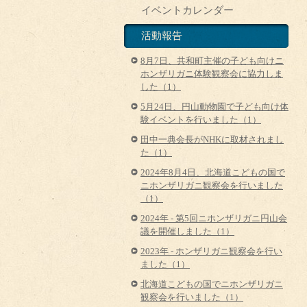
イベントカレンダー
活動報告
8月7日、共和町主催の子ども向けニ
ホンザリガニ体験観察会に協力しま
した（1）
5月24日、円山動物園で子ども向け体
験イベントを行いました（1）
田中一典会長がNHKに取材されまし
た（1）
2024年8月4日、北海道こどもの国で
ニホンザリガニ観察会を行いました
（1）
2024年 - 第5回ニホンザリガニ円山会
議を開催しました（1）
2023年 - ホンザリガニ観察会を行い
ました（1）
北海道こどもの国でニホンザリガニ
観察会を行いました（1）