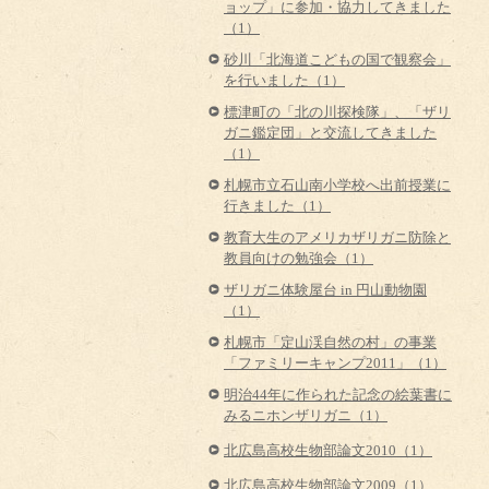
ョップ」に参加・協力してきました
（1）
砂川「北海道こどもの国で観察会」
を行いました（1）
標津町の「北の川探検隊」、「ザリ
ガニ鑑定団」と交流してきました
（1）
札幌市立石山南小学校へ出前授業に
行きました（1）
教育大生のアメリカザリガニ防除と
教員向けの勉強会（1）
ザリガニ体験屋台 in 円山動物園
（1）
札幌市「定山渓自然の村」の事業
「ファミリーキャンプ2011」（1）
明治44年に作られた記念の絵葉書に
みるニホンザリガニ（1）
北広島高校生物部論文2010（1）
北広島高校生物部論文2009（1）