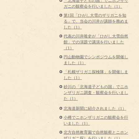
「北海道子どもの国」でニホンザリ
ガニの観察会を行いました（1）
第1回「ひがし大雪のザリガニを知
る」で、当会の川井が講師を務めま
した（1）
代表の川井唯史が「ひがし大雪自然
館」での演題で講演を行いました
（1）
円山動物園でシンポジウムを開催し
ました（1）
「札幌ザリガニ探検隊」を開催しま
した（1）
砂川の「北海道子どもの国」でニホ
ンザリガニ調査・観察会を行いまし
た（1）
北海道新聞に紹介されました（1）
小樽でニホンザリガニの観察会を行
いました（1）
北方自然教育園で自然観察とニホン
ザリガニ探しを行いました（1）