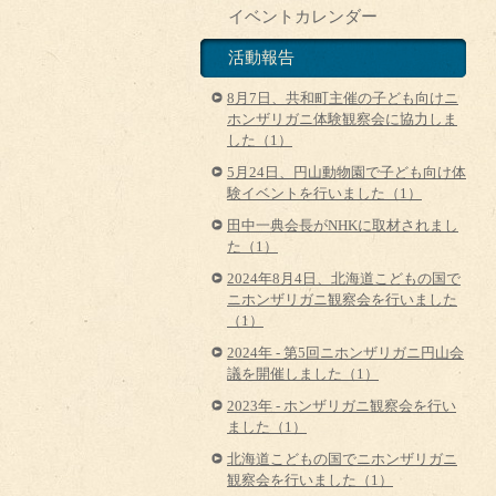
イベントカレンダー
活動報告
8月7日、共和町主催の子ども向けニ
ホンザリガニ体験観察会に協力しま
した（1）
5月24日、円山動物園で子ども向け体
験イベントを行いました（1）
田中一典会長がNHKに取材されまし
た（1）
2024年8月4日、北海道こどもの国で
ニホンザリガニ観察会を行いました
（1）
2024年 - 第5回ニホンザリガニ円山会
議を開催しました（1）
2023年 - ホンザリガニ観察会を行い
ました（1）
北海道こどもの国でニホンザリガニ
観察会を行いました（1）