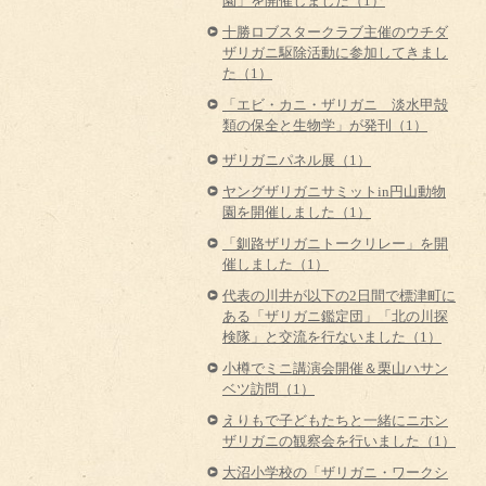
園」を開催しました（1）
十勝ロブスタークラブ主催のウチダ
ザリガニ駆除活動に参加してきまし
た（1）
「エビ・カニ・ザリガニ 淡水甲殻
類の保全と生物学」が発刊（1）
ザリガニパネル展（1）
ヤングザリガニサミットin円山動物
園を開催しました（1）
「釧路ザリガニトークリレー」を開
催しました（1）
代表の川井が以下の2日間で標津町に
ある「ザリガニ鑑定団」「北の川探
検隊」と交流を行ないました（1）
小樽でミニ講演会開催＆栗山ハサン
ベツ訪問（1）
えりもで子どもたちと一緒にニホン
ザリガニの観察会を行いました（1）
大沼小学校の「ザリガニ・ワークシ