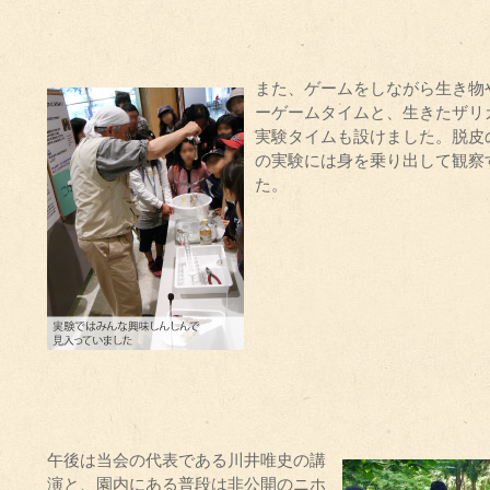
また、ゲームをしながら生き物
ーゲームタイムと、生きたザリ
実験タイムも設けました。脱皮
の実験には身を乗り出して観察
た。
午後は当会の代表である川井唯史の講
演と、園内にある普段は非公開のニホ