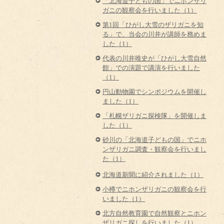
「北海道子どもの国」でニホンザリ
ガニの観察会を行いました（1）
第1回「ひがし大雪のザリガニを知
る」で、当会の川井が講師を務めま
した（1）
代表の川井唯史が「ひがし大雪自然
館」での演題で講演を行いました
（1）
円山動物園でシンポジウムを開催し
ました（1）
「札幌ザリガニ探検隊」を開催しま
した（1）
砂川の「北海道子どもの国」でニホ
ンザリガニ調査・観察会を行いまし
た（1）
北海道新聞に紹介されました（1）
小樽でニホンザリガニの観察会を行
いました（1）
北方自然教育園で自然観察とニホン
ザリガニ探しを行いました（1）