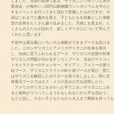
しました。当会の前身である「ザリガニシンポジウム実行
委員会」が毎年1～2回円山動物園でシンポジウムを中心と
するイベントを行ってきた流れで実施したものですが、今
回はこれまでと趣向を変え、子どもたちを対象とした体験
型の企画をたくさん盛り込みました。天候にも恵まれ、た
くさんの人たちが訪れて、楽しくザリガニについて学んで
くれたと思います。
午前中は屋台風にいろいろな体験ができるブースを設けま
した。ニホンザリガニとアメリカザリガニの生体を展示
し、自由に見てふれられるブース、ザリガニの生態や外来
ザリガニの問題が分かるすごろくブース、当会のマスコッ
トキャラクターのチョッキー、ザイアン、アメリーの塗り
絵ブース、ザリガニクラフトの釣り堀ブースが並び、壁に
はザリガニを解説したポスターを張り出しました。特に生
体展示ブースではオス・メスの見分け方を説明したり、
「アメリカザリガニをさわった手でニホンザリガニにふれ
ると病気がうつってしまうかもしれないから手を洗おう」
などと話し、小さい子どもたちから大人まで興味を持っても