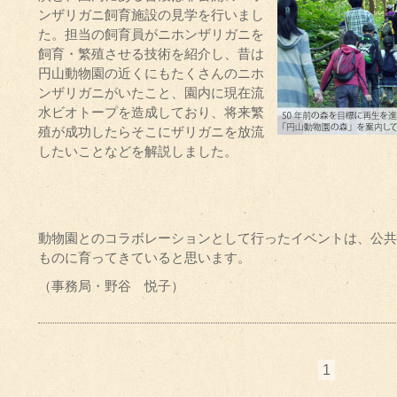
ンザリガニ飼育施設の見学を行いまし
た。担当の飼育員がニホンザリガニを
飼育・繁殖させる技術を紹介し、昔は
円山動物園の近くにもたくさんのニホ
ンザリガニがいたこと、園内に現在流
水ビオトープを造成しており、将来繁
殖が成功したらそこにザリガニを放流
したいことなどを解説しました。
動物園とのコラボレーションとして行ったイベントは、公共
ものに育ってきていると思います。
（事務局・野谷 悦子）
1