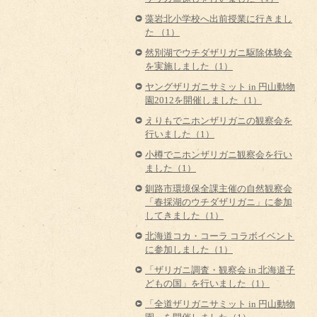
藻岩北小学校へ出前授業に行きまし
た （1）
然別湖でウチダザリガニ駆除体験会
を実施しました（1）
ヤングザリガニサミット in 円山動物
園2012を開催しました（1）
えりもでニホンザリガニの観察会を
行いました（1）
小樽でニホンザリガニ観察会を行い
ました（1）
釧路市環境保全課主催の自然観察会
「春採湖のウチダザリガニ」に参加
してきました（1）
北海道コカ・コーラ コラボイベント
に参加しました（1）
「ザリガニ調査・観察会 in 北海道子
どもの国」を行いました（1）
「全道ザリガニサミット in 円山動物