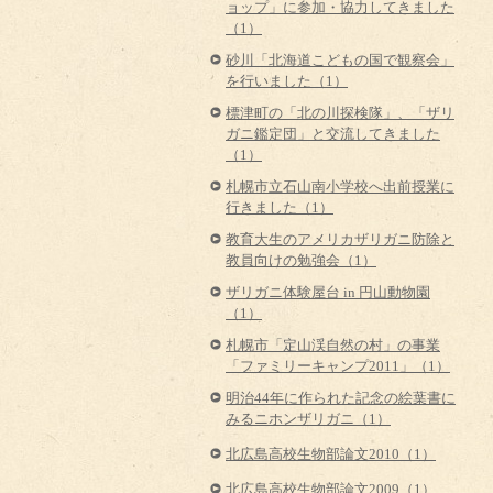
ョップ」に参加・協力してきました
（1）
砂川「北海道こどもの国で観察会」
を行いました（1）
標津町の「北の川探検隊」、「ザリ
ガニ鑑定団」と交流してきました
（1）
札幌市立石山南小学校へ出前授業に
行きました（1）
教育大生のアメリカザリガニ防除と
教員向けの勉強会（1）
ザリガニ体験屋台 in 円山動物園
（1）
札幌市「定山渓自然の村」の事業
「ファミリーキャンプ2011」（1）
明治44年に作られた記念の絵葉書に
みるニホンザリガニ（1）
北広島高校生物部論文2010（1）
北広島高校生物部論文2009（1）