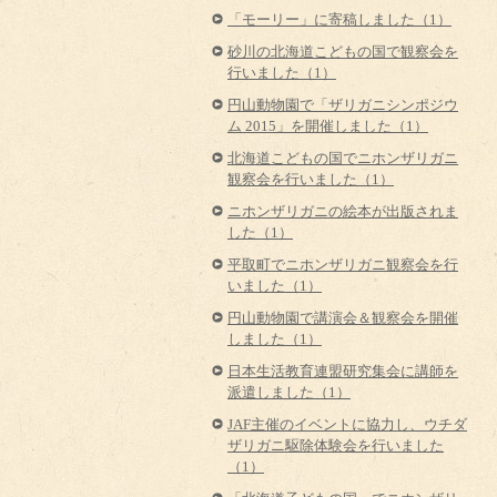
「モーリー」に寄稿しました（1）
砂川の北海道こどもの国で観察会を
行いました（1）
円山動物園で「ザリガニシンポジウ
ム 2015」を開催しました（1）
北海道こどもの国でニホンザリガニ
観察会を行いました（1）
ニホンザリガニの絵本が出版されま
した（1）
平取町でニホンザリガニ観察会を行
いました（1）
円山動物園で講演会＆観察会を開催
しました（1）
日本生活教育連盟研究集会に講師を
派遣しました（1）
JAF主催のイベントに協力し、ウチダ
ザリガニ駆除体験会を行いました
（1）