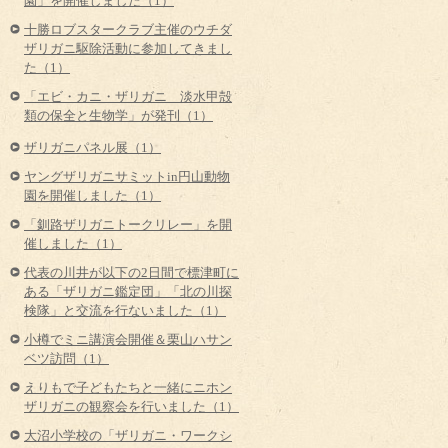
園」を開催しました（1）
十勝ロブスタークラブ主催のウチダ
ザリガニ駆除活動に参加してきまし
た（1）
「エビ・カニ・ザリガニ 淡水甲殻
類の保全と生物学」が発刊（1）
ザリガニパネル展（1）
ヤングザリガニサミットin円山動物
園を開催しました（1）
「釧路ザリガニトークリレー」を開
催しました（1）
代表の川井が以下の2日間で標津町に
ある「ザリガニ鑑定団」「北の川探
検隊」と交流を行ないました（1）
小樽でミニ講演会開催＆栗山ハサン
ベツ訪問（1）
えりもで子どもたちと一緒にニホン
ザリガニの観察会を行いました（1）
大沼小学校の「ザリガニ・ワークシ