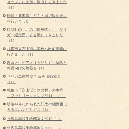
ョップ」に参加・協力してきました
（1）
砂川「北海道こどもの国で観察会」
を行いました（1）
標津町の「北の川探検隊」、「ザリ
ガニ鑑定団」と交流してきました
（1）
札幌市立石山南小学校へ出前授業に
行きました（1）
教育大生のアメリカザリガニ防除と
教員向けの勉強会（1）
ザリガニ体験屋台 in 円山動物園
（1）
札幌市「定山渓自然の村」の事業
「ファミリーキャンプ2011」（1）
明治44年に作られた記念の絵葉書に
みるニホンザリガニ（1）
北広島高校生物部論文2010（1）
北広島高校生物部論文2009（1）