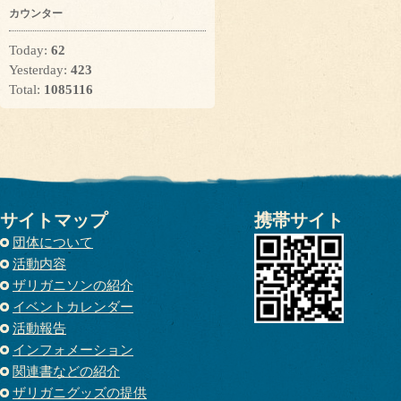
カウンター
Today:
62
Yesterday:
423
Total:
1085116
サイトマップ
携帯サイト
団体について
活動内容
ザリガニソンの紹介
イベントカレンダー
活動報告
インフォメーション
関連書などの紹介
ザリガニグッズの提供