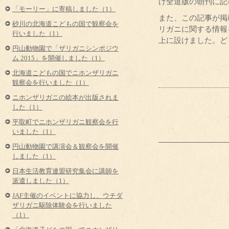
け全道版の朝刊に記
「モーリー」に寄稿しました（1）
また、この記事が掲
砂川の北海道こどもの国で観察会を
リガニに関する情報
行いました（1）
上に設けました。ど
円山動物園で「ザリガニシンポジウ
ム 2015」を開催しました（1）
北海道こどもの国でニホンザリガニ
観察会を行いました（1）
ニホンザリガニの絵本が出版されま
した（1）
平取町でニホンザリガニ観察会を行
いました（1）
円山動物園で講演会＆観察会を開催
しました（1）
日本生活教育連盟研究集会に講師を
派遣しました（1）
JAF主催のイベントに協力し、ウチダ
ザリガニ駆除体験会を行いました
（1）