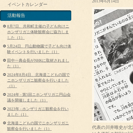
2013年6月14日
イベントカレンダー
活動報告
8月7日、共和町主催の子ども向けニ
ホンザリガニ体験観察会に協力しま
した（1）
5月24日、円山動物園で子ども向け体
験イベントを行いました（1）
田中一典会長がNHKに取材されまし
た（1）
2024年8月4日、北海道こどもの国で
ニホンザリガニ観察会を行いました
（1）
2024年 - 第5回ニホンザリガニ円山会
議を開催しました（1）
2023年 - ホンザリガニ観察会を行い
ました（1）
北海道こどもの国でニホンザリガニ
代表の川井唯史が北
観察会を行いました（1）