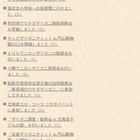
藻岩北小学校へ出前授業に行きまし
た （1）
然別湖でウチダザリガニ駆除体験会
を実施しました（1）
ヤングザリガニサミット in 円山動物
園2012を開催しました（1）
えりもでニホンザリガニの観察会を
行いました（1）
小樽でニホンザリガニ観察会を行い
ました（1）
釧路市環境保全課主催の自然観察会
「春採湖のウチダザリガニ」に参加
してきました（1）
北海道コカ・コーラ コラボイベント
に参加しました（1）
「ザリガニ調査・観察会 in 北海道子
どもの国」を行いました（1）
「全道ザリガニサミット in 円山動物