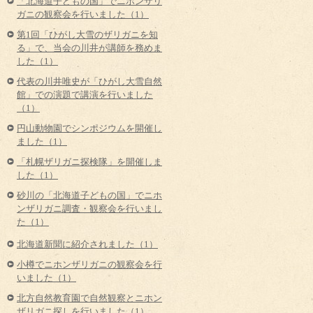
「北海道子どもの国」でニホンザリ
ガニの観察会を行いました（1）
第1回「ひがし大雪のザリガニを知
る」で、当会の川井が講師を務めま
した（1）
代表の川井唯史が「ひがし大雪自然
館」での演題で講演を行いました
（1）
円山動物園でシンポジウムを開催し
ました（1）
「札幌ザリガニ探検隊」を開催しま
した（1）
砂川の「北海道子どもの国」でニホ
ンザリガニ調査・観察会を行いまし
た（1）
北海道新聞に紹介されました（1）
小樽でニホンザリガニの観察会を行
いました（1）
北方自然教育園で自然観察とニホン
ザリガニ探しを行いました（1）