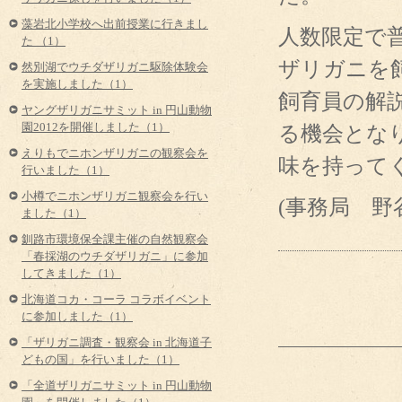
藻岩北小学校へ出前授業に行きまし
人数限定で
た （1）
ザリガニを
然別湖でウチダザリガニ駆除体験会
を実施しました（1）
飼育員の解
ヤングザリガニサミット in 円山動物
る機会とな
園2012を開催しました（1）
えりもでニホンザリガニの観察会を
味を持って
行いました（1）
小樽でニホンザリガニ観察会を行い
(事務局 野
ました（1）
釧路市環境保全課主催の自然観察会
「春採湖のウチダザリガニ」に参加
してきました（1）
北海道コカ・コーラ コラボイベント
に参加しました（1）
「ザリガニ調査・観察会 in 北海道子
どもの国」を行いました（1）
「全道ザリガニサミット in 円山動物