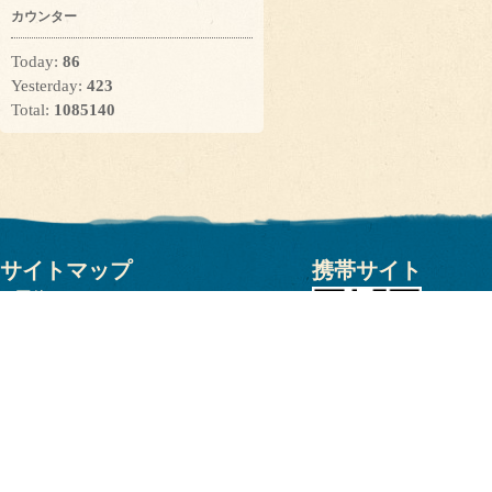
カウンター
Today:
86
Yesterday:
423
Total:
1085140
サイトマップ
携帯サイト
団体について
活動内容
ザリガニソンの紹介
イベントカレンダー
活動報告
インフォメーション
関連書などの紹介
ザリガニグッズの提供