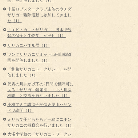
園」を開催しました（1）
十勝ロブスタークラブ主催のウチダ
ザリガニ駆除活動に参加してきまし
た（1）
「エビ・カニ・ザリガニ 淡水甲殻
類の保全と生物学」が発刊（1）
ザリガニパネル展（1）
ヤングザリガニサミットin円山動物
園を開催しました（1）
「釧路ザリガニトークリレー」を開
催しました（1）
代表の川井が以下の2日間で標津町に
ある「ザリガニ鑑定団」「北の川探
検隊」と交流を行ないました（1）
小樽でミニ講演会開催＆栗山ハサン
ベツ訪問（1）
えりもで子どもたちと一緒にニホン
ザリガニの観察会を行いました（1）
大沼小学校の「ザリガニ・ワークシ