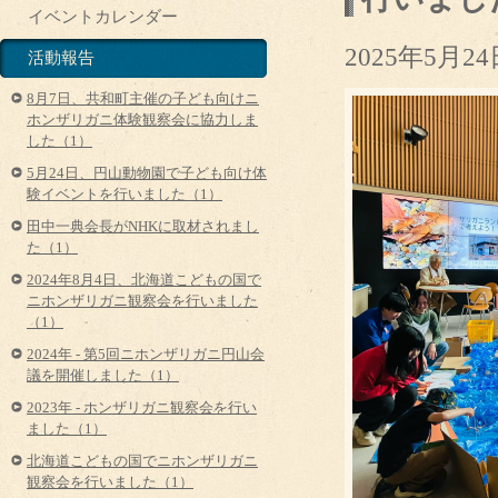
イベントカレンダー
2025年5月24
活動報告
8月7日、共和町主催の子ども向けニ
ホンザリガニ体験観察会に協力しま
した（1）
5月24日、円山動物園で子ども向け体
験イベントを行いました（1）
田中一典会長がNHKに取材されまし
た（1）
2024年8月4日、北海道こどもの国で
ニホンザリガニ観察会を行いました
（1）
2024年 - 第5回ニホンザリガニ円山会
議を開催しました（1）
2023年 - ホンザリガニ観察会を行い
ました（1）
北海道こどもの国でニホンザリガニ
観察会を行いました（1）