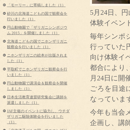
「モーリー」に寄稿しました（1）
5月24日、
砂川の北海道こどもの国で観察会を
行いました（1）
体験イベン
円山動物園で「ザリガニシンポジウ
ム 2015」を開催しました（1）
毎年シンポ
北海道こどもの国でニホンザリガニ
行っていた
観察会を行いました（1）
向け体験イ
ニホンザリガニの絵本が出版されま
した（1）
都合により
平取町でニホンザリガニ観察会を行
いました（1）
月24日に開
円山動物園で講演会＆観察会を開催
ごろを目途
しました（1）
なっていま
日本生活教育連盟研究集会に講師を
派遣しました（1）
今年も当会
JAF主催のイベントに協力し、ウチダ
ザリガニ駆除体験会を行いました
企画し、講
（1）