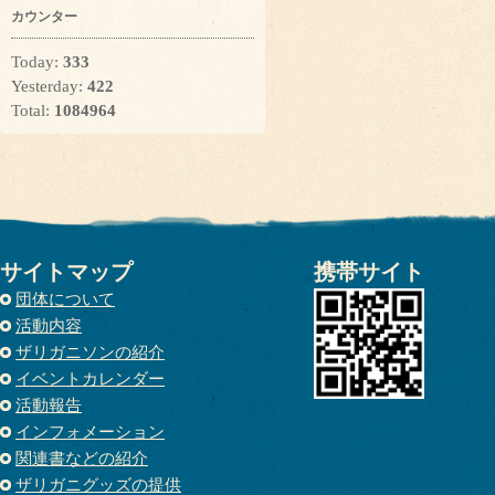
カウンター
Today:
333
Yesterday:
422
Total:
1084964
サイトマップ
携帯サイト
団体について
活動内容
ザリガニソンの紹介
イベントカレンダー
活動報告
インフォメーション
関連書などの紹介
ザリガニグッズの提供