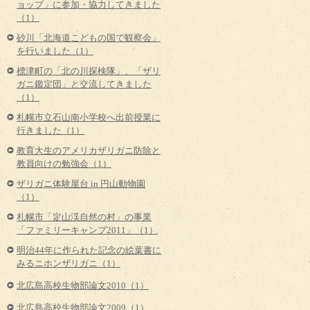
ョップ」に参加・協力してきました
（1）
砂川「北海道こどもの国で観察会」
を行いました（1）
標津町の「北の川探検隊」、「ザリ
ガニ鑑定団」と交流してきました
（1）
札幌市立石山南小学校へ出前授業に
行きました（1）
教育大生のアメリカザリガニ防除と
教員向けの勉強会（1）
ザリガニ体験屋台 in 円山動物園
（1）
札幌市「定山渓自然の村」の事業
「ファミリーキャンプ2011」（1）
明治44年に作られた記念の絵葉書に
みるニホンザリガニ（1）
北広島高校生物部論文2010（1）
北広島高校生物部論文2009（1）