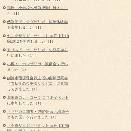
藻岩北小学校へ出前授業に行きまし
た （1）
然別湖でウチダザリガニ駆除体験会
を実施しました（1）
ヤングザリガニサミット in 円山動物
園2012を開催しました（1）
えりもでニホンザリガニの観察会を
行いました（1）
小樽でニホンザリガニ観察会を行い
ました（1）
釧路市環境保全課主催の自然観察会
「春採湖のウチダザリガニ」に参加
してきました（1）
北海道コカ・コーラ コラボイベント
に参加しました（1）
「ザリガニ調査・観察会 in 北海道子
どもの国」を行いました（1）
「全道ザリガニサミット in 円山動物