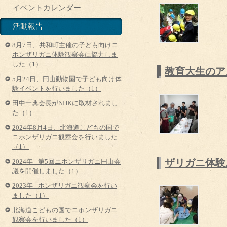
イベントカレンダー
活動報告
8月7日、共和町主催の子ども向けニ
ホンザリガニ体験観察会に協力しま
した（1）
教育大生のア
5月24日、円山動物園で子ども向け体
験イベントを行いました（1）
田中一典会長がNHKに取材されまし
た（1）
2024年8月4日、北海道こどもの国で
ニホンザリガニ観察会を行いました
（1）
ザリガニ体験屋
2024年 - 第5回ニホンザリガニ円山会
議を開催しました（1）
2023年 - ホンザリガニ観察会を行い
ました（1）
北海道こどもの国でニホンザリガニ
観察会を行いました（1）