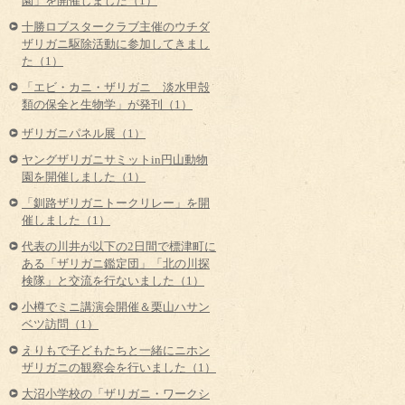
園」を開催しました（1）
十勝ロブスタークラブ主催のウチダ
ザリガニ駆除活動に参加してきまし
た（1）
「エビ・カニ・ザリガニ 淡水甲殻
類の保全と生物学」が発刊（1）
ザリガニパネル展（1）
ヤングザリガニサミットin円山動物
園を開催しました（1）
「釧路ザリガニトークリレー」を開
催しました（1）
代表の川井が以下の2日間で標津町に
ある「ザリガニ鑑定団」「北の川探
検隊」と交流を行ないました（1）
小樽でミニ講演会開催＆栗山ハサン
ベツ訪問（1）
えりもで子どもたちと一緒にニホン
ザリガニの観察会を行いました（1）
大沼小学校の「ザリガニ・ワークシ