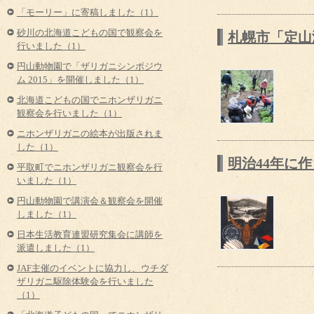
「モーリー」に寄稿しました（1）
砂川の北海道こどもの国で観察会を
札幌市「定山
行いました（1）
円山動物園で「ザリガニシンポジウ
ム 2015」を開催しました（1）
北海道こどもの国でニホンザリガニ
観察会を行いました（1）
ニホンザリガニの絵本が出版されま
した（1）
明治44年に
平取町でニホンザリガニ観察会を行
いました（1）
円山動物園で講演会＆観察会を開催
しました（1）
日本生活教育連盟研究集会に講師を
派遣しました（1）
JAF主催のイベントに協力し、ウチダ
ザリガニ駆除体験会を行いました
（1）