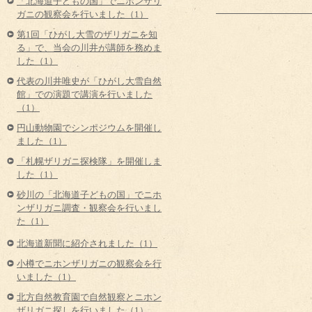
「北海道子どもの国」でニホンザリ
ガニの観察会を行いました（1）
第1回「ひがし大雪のザリガニを知
る」で、当会の川井が講師を務めま
した（1）
代表の川井唯史が「ひがし大雪自然
館」での演題で講演を行いました
（1）
円山動物園でシンポジウムを開催し
ました（1）
「札幌ザリガニ探検隊」を開催しま
した（1）
砂川の「北海道子どもの国」でニホ
ンザリガニ調査・観察会を行いまし
た（1）
北海道新聞に紹介されました（1）
小樽でニホンザリガニの観察会を行
いました（1）
北方自然教育園で自然観察とニホン
ザリガニ探しを行いました（1）