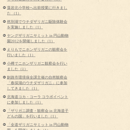
藻岩北小学校へ出前授業に行きまし
た （1）
然別湖でウチダザリガニ駆除体験会
を実施しました（1）
ヤングザリガニサミット in 円山動物
園2012を開催しました（1）
えりもでニホンザリガニの観察会を
行いました（1）
小樽でニホンザリガニ観察会を行い
ました（1）
釧路市環境保全課主催の自然観察会
「春採湖のウチダザリガニ」に参加
してきました（1）
北海道コカ・コーラ コラボイベント
に参加しました（1）
「ザリガニ調査・観察会 in 北海道子
どもの国」を行いました（1）
「全道ザリガニサミット in 円山動物