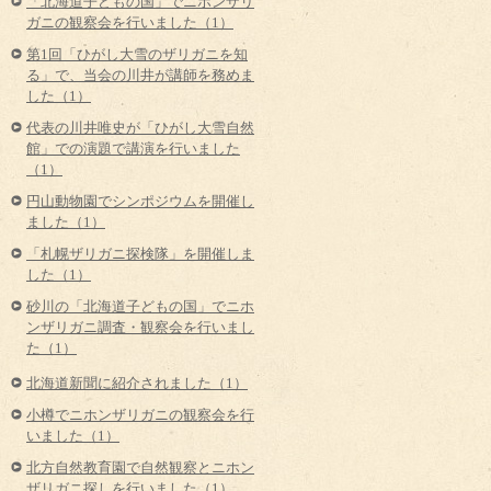
「北海道子どもの国」でニホンザリ
ガニの観察会を行いました（1）
第1回「ひがし大雪のザリガニを知
る」で、当会の川井が講師を務めま
した（1）
代表の川井唯史が「ひがし大雪自然
館」での演題で講演を行いました
（1）
円山動物園でシンポジウムを開催し
ました（1）
「札幌ザリガニ探検隊」を開催しま
した（1）
砂川の「北海道子どもの国」でニホ
ンザリガニ調査・観察会を行いまし
た（1）
北海道新聞に紹介されました（1）
小樽でニホンザリガニの観察会を行
いました（1）
北方自然教育園で自然観察とニホン
ザリガニ探しを行いました（1）