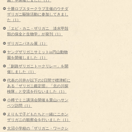
園」を開催しました（1）
十勝ロブスタークラブ主催のウチダ
ザリガニ駆除活動に参加してきまし
た（1）
「エビ・カニ・ザリガニ 淡水甲殻
類の保全と生物学」が発刊（1）
ザリガニパネル展（1）
ヤングザリガニサミットin円山動物
園を開催しました（1）
「釧路ザリガニトークリレー」を開
催しました（1）
代表の川井が以下の2日間で標津町に
ある「ザリガニ鑑定団」「北の川探
検隊」と交流を行ないました（1）
小樽でミニ講演会開催＆栗山ハサン
ベツ訪問（1）
えりもで子どもたちと一緒にニホン
ザリガニの観察会を行いました（1）
大沼小学校の「ザリガニ・ワークシ