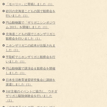
「モーリー」に寄稿しました（1）
砂川の北海道こどもの国で観察会を
行いました（1）
円山動物園で「ザリガニシンポジウ
ム 2015」を開催しました（1）
北海道こどもの国でニホンザリガニ
観察会を行いました（1）
ニホンザリガニの絵本が出版されま
した（1）
平取町でニホンザリガニ観察会を行
いました（1）
円山動物園で講演会＆観察会を開催
しました（1）
日本生活教育連盟研究集会に講師を
派遣しました（1）
JAF主催のイベントに協力し、ウチダ
ザリガニ駆除体験会を行いました
（1）