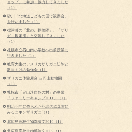
ョップ」に参加・協力してきました
（1）
砂川「北海道こどもの国で観察会」
を行いました（1）
標津町の「北の川探検隊」、「ザリ
ガニ鑑定団」と交流してきました
（1）
札幌市立石山南小学校へ出前授業に
行きました（1）
教育大生のアメリカザリガニ防除と
教員向けの勉強会（1）
ザリガニ体験屋台 in 円山動物園
（1）
札幌市「定山渓自然の村」の事業
「ファミリーキャンプ2011」（1）
明治44年に作られた記念の絵葉書に
みるニホンザリガニ（1）
北広島高校生物部論文2010（1）
北広島高校生物部論文2009（1）