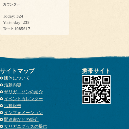
カウンター
Today:
324
Yesterday:
239
Total:
1085617
サイトマップ
携帯サイト
団体について
活動内容
ザリガニソンの紹介
イベントカレンダー
活動報告
インフォメーション
関連書などの紹介
ザリガニグッズの提供