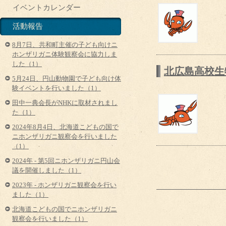
イベントカレンダー
活動報告
8月7日、共和町主催の子ども向けニ
ホンザリガニ体験観察会に協力しま
した（1）
北広島高校生物
5月24日、円山動物園で子ども向け体
験イベントを行いました（1）
田中一典会長がNHKに取材されまし
た（1）
2024年8月4日、北海道こどもの国で
ニホンザリガニ観察会を行いました
（1）
2024年 - 第5回ニホンザリガニ円山会
議を開催しました（1）
2023年 - ホンザリガニ観察会を行い
ました（1）
北海道こどもの国でニホンザリガニ
観察会を行いました（1）